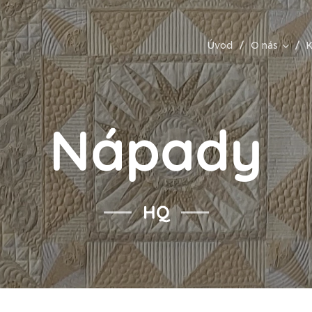
Úvod
O nás
K
Nápady
HQ