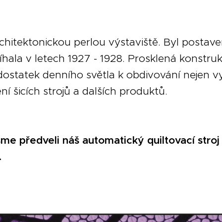
rchitektonickou perlou výstaviště. Byl postav
íhala v letech 1927 - 1928. Prosklená konstru
ostatek denního světla k obdivování nejen vy
ní šicích strojů a dalších produktů.
me předveli náš automatický quiltovací str
.