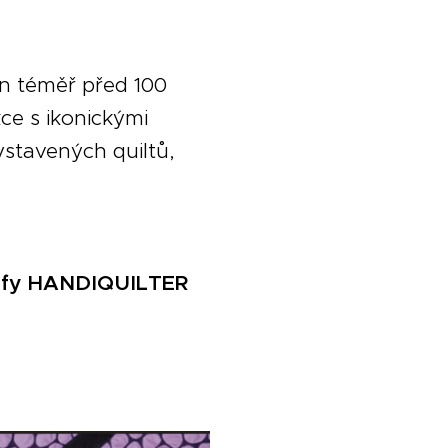
en téměř před 100
kce s ikonickými
stavených quiltů,
oj fy HANDIQUILTER