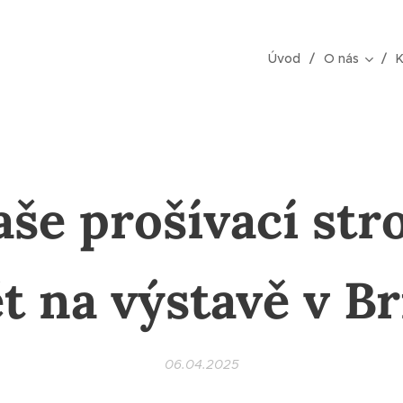
Úvod
O nás
K
še prošívací str
t na výstavě v Br
06.04.2025