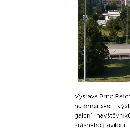
Výstava Brno Patch
na brněnském výstav
galerií i návštěvní
krásného pavilonu 