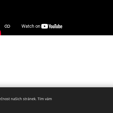
ečnost našich stránek. Tím vám
Praha, Ostrava
Vytvořeno službou
Webnode
Cookies