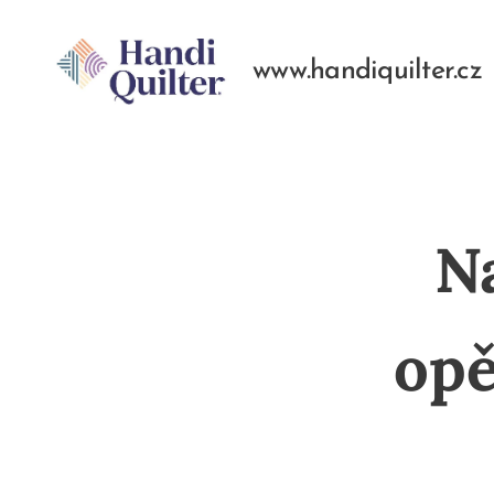
www.handiquilter.cz
Na
opě