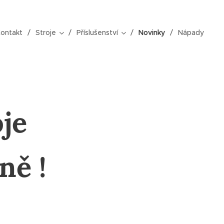
ontakt
Stroje
Příslušenství
Novinky
Nápady
oje
ně !