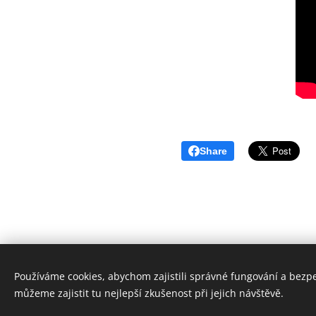
Share
Používáme cookies, abychom zajistili správné fungování a bezp
můžeme zajistit tu nejlepší zkušenost při jejich návštěvě.