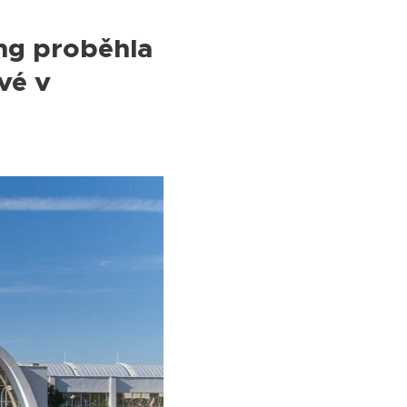
ng proběhla
vé v